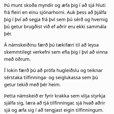
a
Þú munt skoða myndir og æfa þig í að sjá hluti
t
frá fleiri en einu sjónarhorni. Auk þess að þjálfa
þig í því að segja frá því sem þú sérð og hvernig
i
þú getur brugðist við ef aðrir eru ekki sammála
o
þér.
n
Á námskeiðinu færð þú tækifæri til að leysa
skemmtilegt verkefni sem efla þig í því að vinna
með öðrum.
Í lokin færð þú að prófa hugleiðslu og teiknar
sérstaka tilfinninga- og seiglukassa sem þú
getur tekið með þér heim.
Þetta námskeið er fyrir krakka sem vilja styrkja
sjálfa sig, læra að tjá tilfinningar, sjá hvað aðrir
sjá og æfa sig í að tengjast eigin tilfinningum.