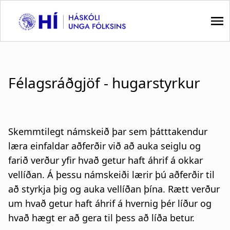
S
k
i
p
M
t
a
o
Félagsráðgjöf - hugarstyrkur
m
i
a
i
n
n
Skemmtilegt námskeið þar sem þátttakendur
n
c
læra einfaldar aðferðir við að auka seiglu og
o
a
farið verður yfir hvað getur haft áhrif á okkar
n
v
t
vellíðan. Á þessu námskeiði lærir þú aðferðir til
e
að styrkja þig og auka vellíðan þína. Rætt verður
i
n
um hvað getur haft áhrif á hvernig þér líður og
t
g
hvað hægt er að gera til þess að líða betur.