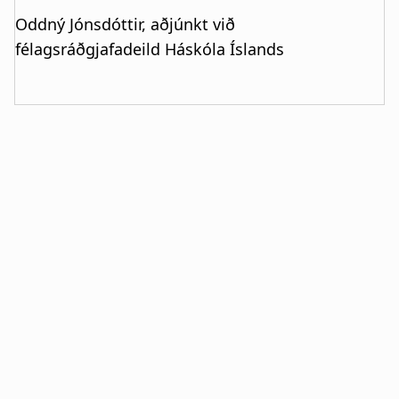
Oddný Jónsdóttir, aðjúnkt við
félagsráðgjafadeild Háskóla Íslands