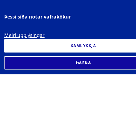
Þessi síða notar vafrakökur
Meiri upplýsingar
SAMÞYKKJA
HAFNA