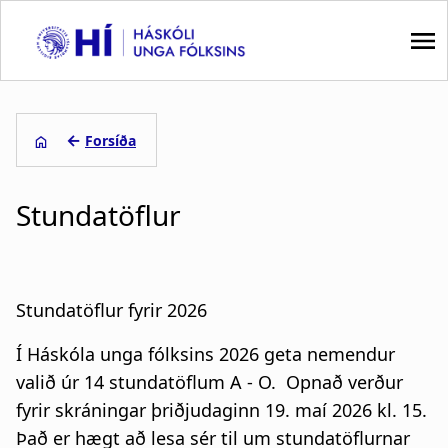
S
k
i
p
M
t
a
←
Forsíða
o
m
L
i
a
Stundatöflur
e
i
n
n
i
n
c
o
ð
a
Stundatöflur fyrir 2026
n
s
v
t
Í Háskóla unga fólksins 2026 geta nemendur
e
a
i
valið úr 14 stundatöflum A - O. Opnað verður
n
g
t
fyrir skráningar þriðjudaginn 19. maí 2026 kl. 15.
g
Það er hægt að lesa sér til um stundatöflurnar