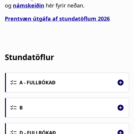
n
a
og
námskeiðin
hér fyrir neðan.
a
t
Prentvæn útgáfa af stundatöflum 2026
r
i
s
o
l
n
Stundatöflur
ó
ð
A - FULLBÓKAÐ
Dagur
B
1 - 10.
Stundatafla
A
júní
Da
D - FULLBÓKAÐ