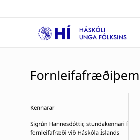
S
k
i
p
t
o
m
a
i
Fornleifafræðiþema
n
c
o
n
t
Kennarar
e
n
Sigrún Hannesdóttir, stundakennari í
t
fornleifafræði við Háskóla Íslands