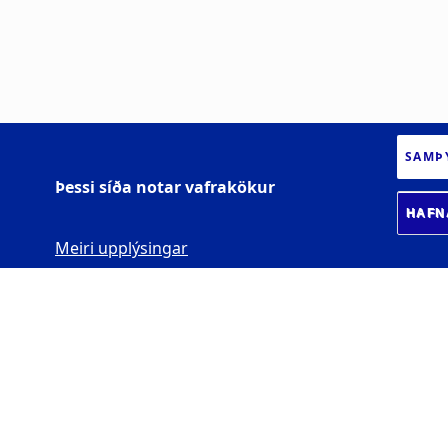
SAMÞ
Þessi síða notar vafrakökur
HAFN
Meiri upplýsingar
HÁSKÓLI UNGA
FÓLKSINS