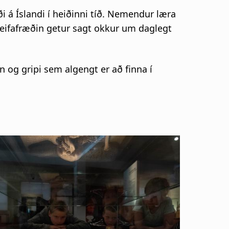
i á Íslandi í heiðinni tíð. Nemendur læra
eifafræðin getur sagt okkur um daglegt
 og gripi sem algengt er að finna í