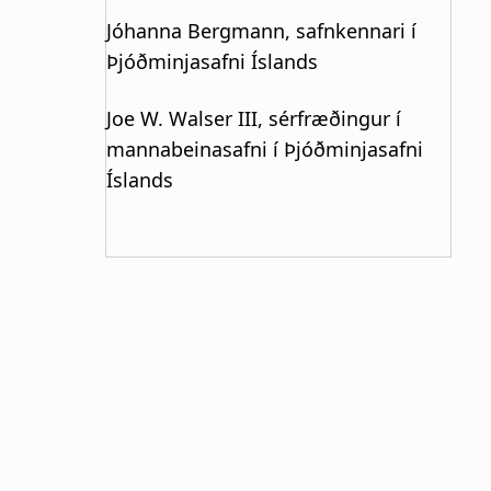
Jóhanna Bergmann, safnkennari í
Þjóðminjasafni Íslands
Joe W. Walser III, sérfræðingur í
mannabeinasafni í Þjóðminjasafni
Íslands