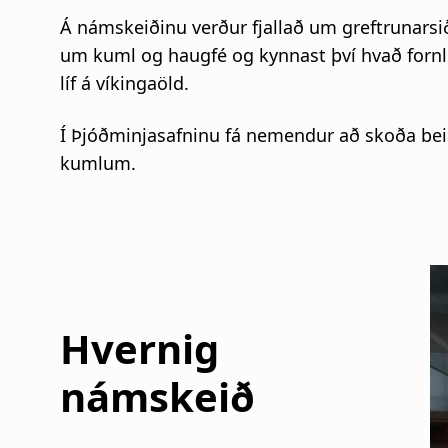
i
Á námskeiðinu verður fjallað um greftrunarsið
um kuml og haugfé og kynnast því hvað fornl
g
líf á víkingaöld.
a
Í Þjóðminjasafninu fá nemendur að skoða bein
t
kumlum.
i
o
n