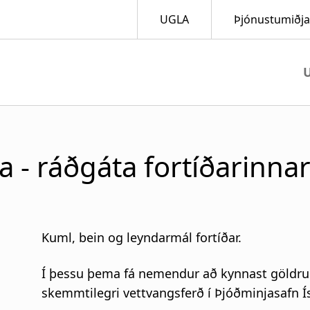
M
a
 - ráðgáta fortíðarinna
i
n
n
Kuml, bein og leyndarmál fortíðar.
a
Í þessu þema fá nemendur að kynnast göldrum
v
skemmtilegri vettvangsferð í Þjóðminjasafn Í