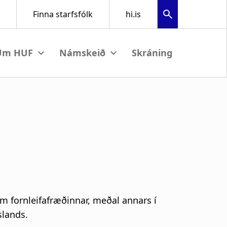
Skráning
View submenu
View submenu
r
 fornleifafræðinnar, meðal annars í
slands.