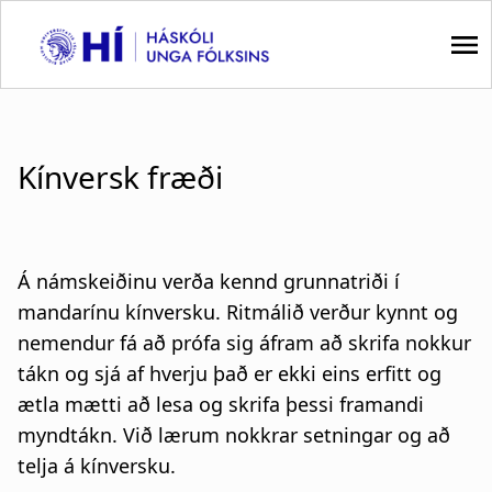
S
k
i
p
M
t
a
o
Kínversk fræði
m
i
a
i
n
n
Á námskeiðinu verða kennd grunnatriði í
n
c
mandarínu kínversku. Ritmálið verður kynnt og
o
a
nemendur fá að prófa sig áfram að skrifa nokkur
n
v
t
tákn og sjá af hverju það er ekki eins erfitt og
e
ætla mætti ​​að lesa og skrifa þessi framandi
i
n
myndtákn. Við lærum nokkrar setningar og að
t
g
telja á kínversku.