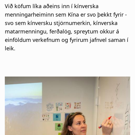
a
Við köfum líka aðeins inn í kínverska
t
menningarheiminn sem Kína er svo þekkt fyrir -
svo sem kínversku stjörnumerkin, kínverska
i
matarmenningu, ferðalög, spreytum okkur á
o
einföldum verkefnum og fyrirum jafnvel saman í
leik.
n