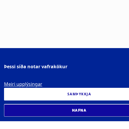
Þessi síða notar vafrakökur
Meiri upplýsingar
SAMÞYKKJA
HAFNA